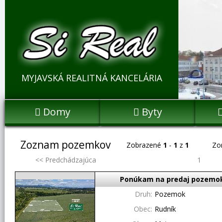
MYJAVSKÁ REALITNÁ KANCELÁRIA
Domy
Byty


Zoznam pozemkov
Zobrazené
1
-
1
z
1
Zo
<< Predchádzajúca
1
Ponúkam na predaj pozemok
Druh:
Pozemok
Obec:
Rudník