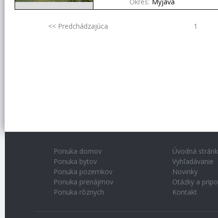
Okres:
Myjava
<< Predchádzajúca
1
Ponuka domov
Úvodná strán
Ponuka bytov
Vyhľadávanie
Ponuka pozemkov
Novinky
Ponuka prenájmov
Otázky a prip
Ponuka rôznych
Kontakt