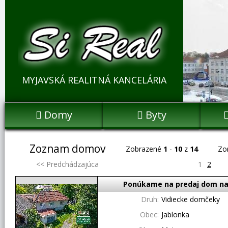
MYJAVSKÁ REALITNÁ KANCELÁRIA
Domy
Byty


Zoznam domov
Zobrazené
1
-
10
z
14
Zo
<< Predchádzajúca
1
2
Ponúkame na predaj dom na 
Druh:
Vidiecke domčeky
Obec:
Jablonka