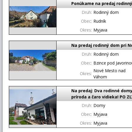
Ponúkame na predaj rodinný
Druh:
Rodinný dom
Obec:
Rudník
Okres:
Myjava
Na predaj rodinný dom pri
Druh:
Rodinný dom
Obec:
Bzince pod Javorino
Nové Mesto nad
Okres:
Váhom
Na predaj: Dva rodinné domy
príroda a čaro vidieka! PO ZĽ
Druh:
Domy
Obec:
Myjava
Okres:
Myjava