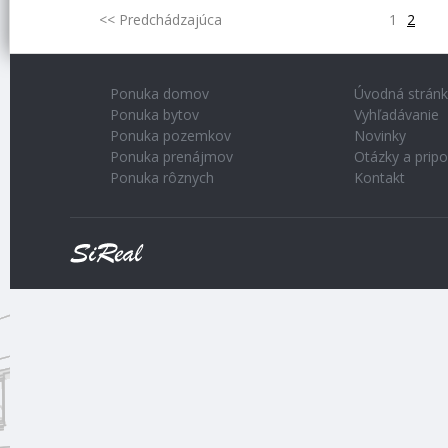
<< Predchádzajúca
1
2
Ponuka domov
Úvodná strán
Ponuka bytov
Vyhľadávanie
Ponuka pozemkov
Novinky
Ponuka prenájmov
Otázky a prip
Ponuka rôznych
Kontakt