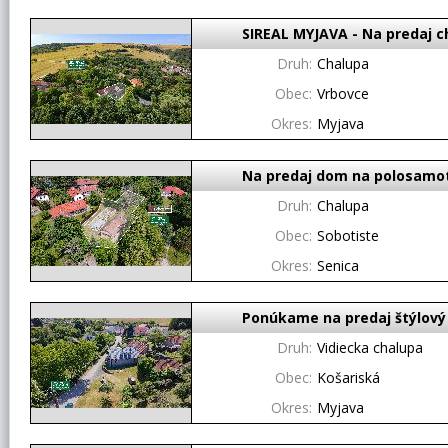
SIREAL MYJAVA - Na predaj 
Druh:
Chalupa
Obec:
Vrbovce
Okres:
Myjava
Na predaj dom na polosamote
Druh:
Chalupa
Obec:
Sobotiste
Okres:
Senica
Ponúkame na predaj štýlový
Druh:
Vidiecka chalupa
Obec:
Košariská
Okres:
Myjava